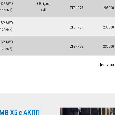
 SP AWD
3.0L (диз)
ZF8HP75
205000
(полный)
4.4L
 SP AWD
ZF8HP51
230000
(полный)
 SP AWD
ZF8HP76
230000
(полный)
Цены на
МВ Х5 с АКПП