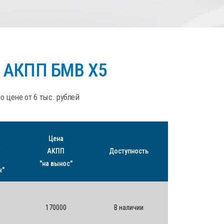
х АКПП БМВ Х5
цене от 6 тыс. рублей
Цена
а
АКПП
Доступность
"на вынос"
ч"
170000
В наличии