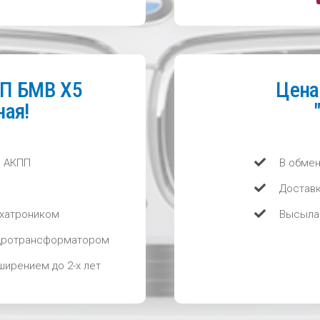
ПП БМВ Х5
Цена
ая!
й АКПП
В обмен
Доставк
хатроником
Высылае
дротрансформатором
сширением до 2-х лет