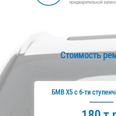
предварительной запис
Стоимость ре
БМВ Х5 с 6-ти ступе
180 т.