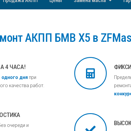
Продажа АКПП
Цены
Замена масла
Га
монт АКПП БМВ Х5 в ZFMas
А 4 ЧАСА!
ФИКСИ
е одного дня
при
Предель
ого качества работ.
ремонт
конкур
НОСТИКА
ВЫСОК
ез очереди и