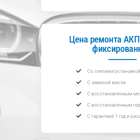
Цена ремонта АК
фиксированн
Со снятием/установко
С заменой масла
С восстановленным ме
С восстановленным ги
С гарантией 1 год и ра