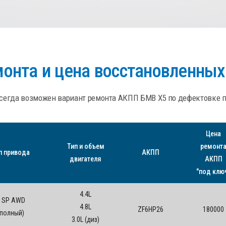
монта и цена восстановленны
сегда возможен вариант ремонта АКПП БМВ Х5 по дефектовке по 
Цена
Тип и объем
ремонт
п привода
АКПП
двигателя
АКПП
"под клю
4.4L
 SP AWD
4.8L
ZF6HP26
180000
(полный)
3.0L (диз)