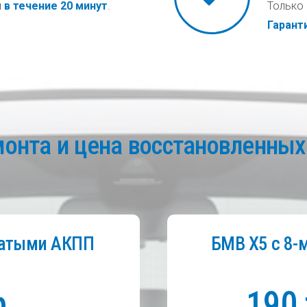
и
в течение 20 минут
.
Только 
Гаранти
монта и цена восстановленны
нчатыми АКПП
БМВ Х5 с 8-
р.
190 