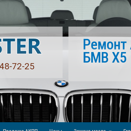
Ремонт
БМВ Х5
748-72-25