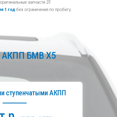
оригинальные запчасти ZF.
я 1 год
без ограничения по пробегу.
х АКПП БМВ Х5
ми ступенчатыми АКПП
т.р.